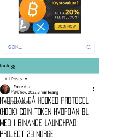
Innlegg
All Posts
Emre Ata
All Posts
24. nov. 2022
3 min lesing
Hvordan få Hooked Protocol
Kryptovaluta
(Hook) Coin Token Hvordan bli
med i Binance Launchpad
Project 29 Norge