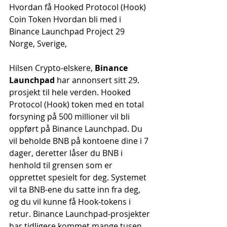
Hvordan få Hooked Protocol (Hook) 
Coin Token Hvordan bli med i 
Binance Launchpad Project 29 
Norge, Sverige,
Hilsen Crypto-elskere, 
Binance 
Launchpad
 har annonsert sitt 29. 
prosjekt til hele verden. Hooked 
Protocol (Hook) token med en total 
forsyning på 500 millioner vil bli 
oppført på Binance Launchpad. Du 
vil beholde BNB på kontoene dine i 7 
dager, deretter låser du BNB i 
henhold til grensen som er 
opprettet spesielt for deg. Systemet 
vil ta BNB-ene du satte inn fra deg, 
og du vil kunne få Hook-tokens i 
retur. Binance Launchpad-prosjekter 
har tidligere kommet mange tusen 