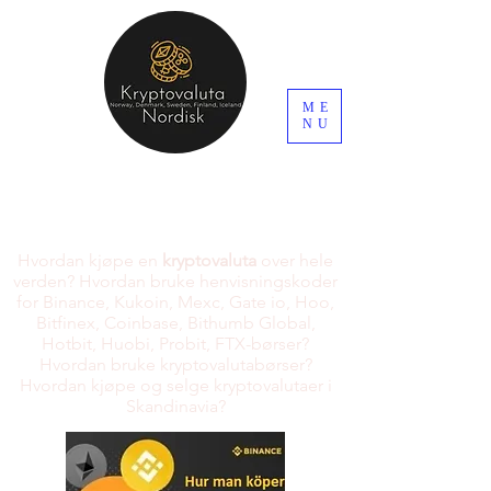
ME
NU
Hvordan kjøpe en
kryptovaluta
over hele
verden? Hvordan bruke henvisningskoder
for Binance, Kukoin, Mexc, Gate io, Hoo,
Bitfinex, Coinbase, Bithumb Global,
Hotbit, Huobi, Probit, FTX-børser?
Hvordan bruke kryptovalutabørser?
Hvordan kjøpe og selge kryptovalutaer i
Skandinavia?