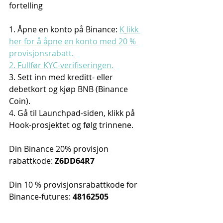
fortelling
1. Åpne en konto på Binance: 
K
likk 
her for å åpne en konto med 20 % 
provisjonsrabatt.
2. Fullfør KYC-verifiseringen.
3. Sett inn med kreditt- eller 
debetkort og kjøp BNB (Binance 
Coin).
4. Gå til Launchpad-siden, klikk på 
Hook-prosjektet og følg trinnene.
Din Binance 20% provisjon 
rabattkode: 
Z6DD64R7
Din 10 % provisjonsrabattkode for 
Binance-futures: 
48162505