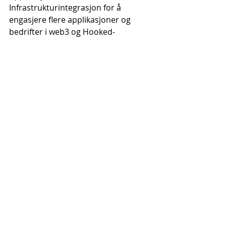
Infrastrukturintegrasjon for å 
engasjere flere applikasjoner og 
bedrifter i web3 og Hooked-
økosystemet.
Hooked Protocol samlet inn ~6M 
USD fra to runder med private 
tokensalg tidligere i år, med FDV fra 
30M USD til 60M USD. 20 % av 
brikkene er tildelt privat salg.
Hooked Protocol Token Salg 
og økonomi
hard hette
2500000 USD
Totalt tokentilførsel
500000000
Første sirkulerende forsyning