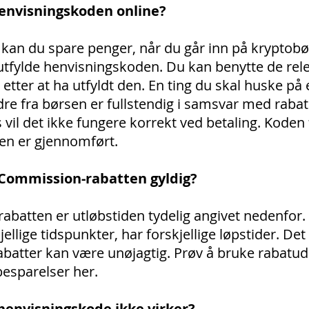
envisningskoden online?
an du spare penger, når du går inn på kryptobø
utfylde henvisningskoden. Du kan benytte de rel
etter at ha utfyldt den. En ting du skal huske på 
rdre fra børsen er fullstendig i samsvar med rab
s vil det ikke fungere korrekt ved betaling. Koden
ngen er gjennomført.
 Commission-rabatten gyldig?
lrabatten er utløbstiden tydelig angivet nedenfor.
kjellige tidspunkter, har forskjellige løpstider. Det
batter kan være unøjagtig. Prøv å bruke rabatudlø
esparelser her.
henvisningskode ikke virker?