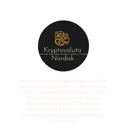
Hvordan kjøpe en
kryptovaluta
over hele
verden? Hvordan bruke henvisningskoder
for Binance, Kukoin, Mexc, Gate io, Hoo,
Bitfinex, Coinbase, Bithumb Global,
Hotbit, Huobi, Probit, FTX-børser?
Hvordan bruke kryptovalutabørser?
Hvordan kjøpe og selge kryptovalutaer i
Skandinavia?