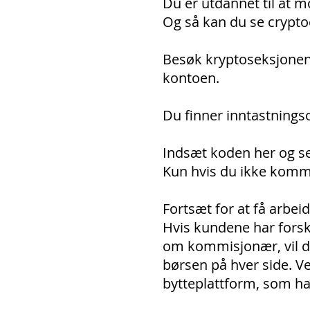
Du er utdannet til at mo
Og så kan du se crypto
Besøk kryptoseksjonen 
kontoen.
Du finner inntastnings
Indsæt koden her og s
Kun hvis du ikke kommer
Fortsæt for at få arbei
Hvis kundene har forskje
om kommisjonær, vil de
børsen på hver side. V
bytteplattform, som har 