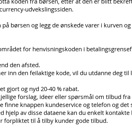
tta koden fra børsen, etter at den er blitt bekreft
currency-udvekslingssiden.
på børsen og legg de ønskede varer i kurven og 
området for henvisningskoden i betalingsgrensef
end den afsted.
 inn den feilaktige kode, vil du utdanne deg til l
det gjort og nyd 20-40 % rabat.
llige forslag, ideer eller spørsmål om tilbud fra b
 finne knappen kundeservice og telefon og det st
ed hjelp av disse dataene kan du enkelt kontakte
forpliktet til å tilby kunder gode tilbud.