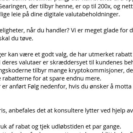
Gearingen, der tilbyr henne, er op til 200x, og net
lige leie på dine digitale valutabeholdninger.
eligheter, når du handler? Vi er meget glade for 
skal du tøve.
r kan være et godt valg, de har utmerket rabatt 
i deres valutaer er skræddersyet til kundenes be
gskoderne tilbyr mange kryptokommisjoner, der 
e rabatterne for at spare endnu mere.
 er anført Følg nedenfor, hvis du ønsker å motta
ris, anbefales det at konsultere lytter ved hjelp 
ruk af rabat og tjek udløbstiden et par gange.