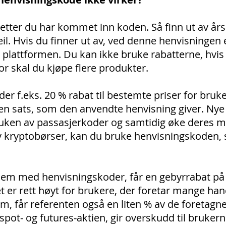
 etter du har kommet inn koden. Så finn ut av år
feil. Hvis du finner ut av, ved denne henvisningen 
 plattformen. Du kan ikke bruke rabatterne, hvis
 skal du kjøpe flere produkter.
r f.eks. 20 % rabat til bestemte priser for bruken
en sats, som den anvendte henvisning giver. Ny
n av passasjerkoder og samtidig øke deres me
 av kryptobørser, kan du bruke henvisningskoden
lem med henvisningskoder, får en gebyrrabat på
t er rett høyt for brukere, der foretar mange ha
m, får referenten også en liten % av de foretagn
 spot- og futures-aktien, gir overskudd til bruker