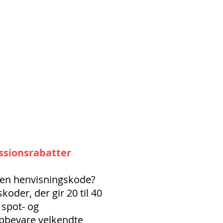
ssionsrabatter
r en henvisningskode?
oder, der gir 20 til 40
 spot- og
ppbevare velkendte