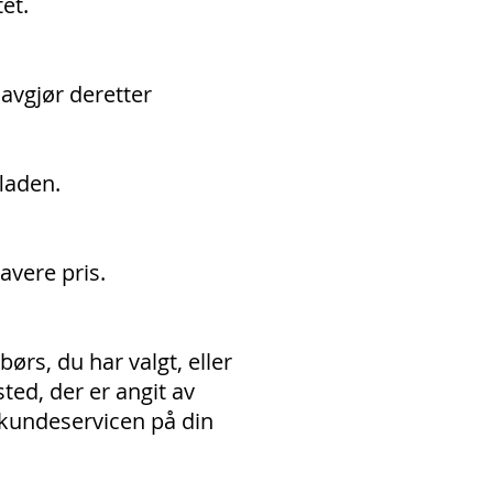
et.
avgjør deretter
laden.
avere pris.
ørs, du har valgt, eller
ed, der er angit av
 kundeservicen på din