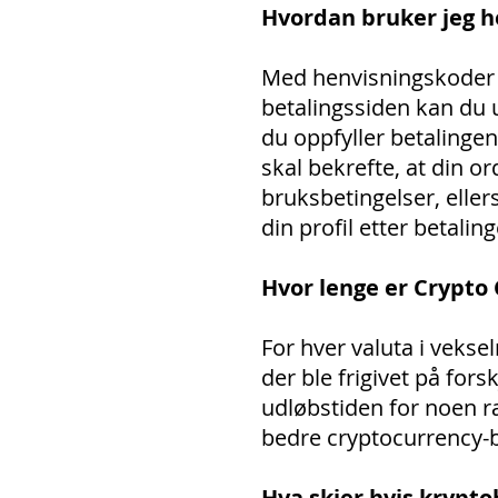
Hvordan bruker jeg h
Med henvisningskoder k
betalingssiden kan du 
du oppfyller betalingen 
skal bekrefte, at din o
bruksbetingelser, eller
din profil etter betali
Hvor lenge er Crypto
For hver valuta i vekse
der ble frigivet på fors
udløbstiden for noen ra
bedre cryptocurrency-b
Hva skjer hvis krypto