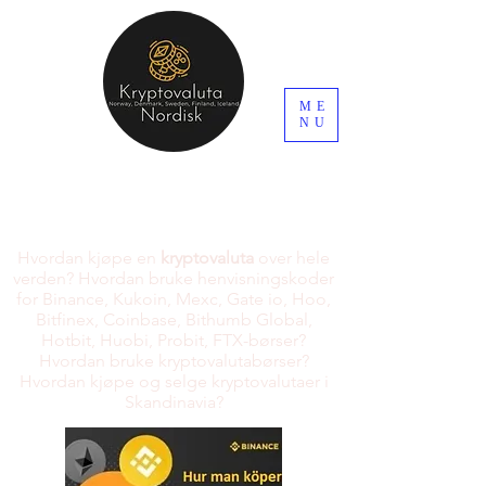
ME
NU
Hvordan kjøpe en
kryptovaluta
over hele
verden? Hvordan bruke henvisningskoder
for Binance, Kukoin, Mexc, Gate io, Hoo,
Bitfinex, Coinbase, Bithumb Global,
Hotbit, Huobi, Probit, FTX-børser?
Hvordan bruke kryptovalutabørser?
Hvordan kjøpe og selge kryptovalutaer i
Skandinavia?