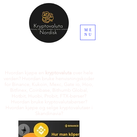
ME
NU
Hvordan kjøpe en
kryptovaluta
over hele
verden? Hvordan bruke henvisningskoder
for Binance, Kukoin, Mexc, Gate io, Hoo,
Bitfinex, Coinbase, Bithumb Global,
Hotbit, Huobi, Probit, FTX-børser?
Hvordan bruke kryptovalutabørser?
Hvordan kjøpe og selge kryptovalutaer i
Skandinavia?