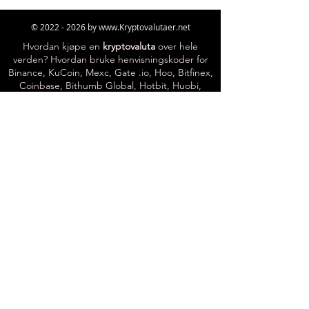
©
2022 - 2026
by
www.Kryptovalutaer.net
Hvordan kjøpe en
kryptovaluta
over hele
verden? Hvordan bruke henvisningskoder for
Binance, KuCoin, Mexc, Gate .io, Hoo, Bitfinex,
Coinbase, Bithumb Global, Hotbit, Huobi,
Probit, FTX-børser? Hvordan bruke
kryptovalutabørser? Hvordan kjøpe og selge
kryptovalutaer i Skandinavia? Omistaja: Emre
Ata
Kontakt:
Habermarktr@gmail.com
«For åpenhet og verifisering av vårt