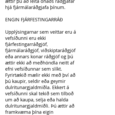
ættir þú að leita óháðs ráðgjafar
hjá fjármálaráðgjafa þínum.
ENGIN FJÁRFESTINGARRÁÐ
Upplýsingarnar sem veittar eru á
vefsíðunni eru ekki
fjárfestingarráðgjöf,
fjármálaráðgjöf, viðskiptaráðgjöf
eða annars konar ráðgjöf og þú
ættir ekki að meðhöndla neitt af
efni vefsíðunnar sem slíkt.
Fyrirtækið mælir ekki með því að
þú kaupir, seldir eða geymir
dulritunargjaldmiðla. Ekkert á
vefsíðunni skal tekið sem tilboð
um að kaupa, selja eða halda
dulritunargjaldmiðli. Þú ættir að
framkvæma þína eigin