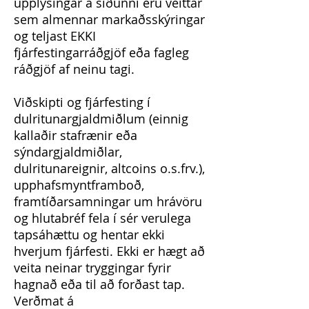
upplýsingar á síðunni eru veittar
sem almennar markaðsskýringar
og teljast EKKI
fjárfestingarráðgjöf eða fagleg
ráðgjöf af neinu tagi.
Viðskipti og fjárfesting í
dulritunargjaldmiðlum (einnig
kallaðir stafrænir eða
sýndargjaldmiðlar,
dulritunareignir, altcoins o.s.frv.),
upphafsmyntframboð,
framtíðarsamningar um hrávöru
og hlutabréf fela í sér verulega
tapsáhættu og hentar ekki
hverjum fjárfesti. Ekki er hægt að
veita neinar tryggingar fyrir
hagnað eða til að forðast tap.
Verðmat á