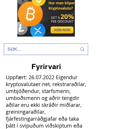
Fyrirvari
Uppfært:
26.07.2022
Eigendur
kryptovalutaer.net, rekstraraðilar,
umbjóðendur, starfsmenn,
umboðsmenn og aðrir tengdir
aðilar eru ekki skráðir miðlarar,
greiningaraðilar,
fjárfestingarráðgjafar eða taka
þátt í svipuðum viðskiptum eða