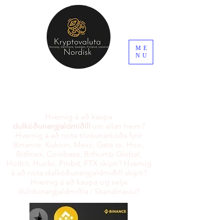
ME
NU
Hvernig á að kaupa
dulkóðunargjaldmiðill
um allan heim?
Hvernig á að nota tilvísunarkóða fyrir
Binance, Kukoin, Mexc, Gate io, Hoo,
Bitfinex, Coinbase, Bithumb Global,
Hotbit, Huobi, Probit, FTX skipti? Hvernig
á að nota dulkóðunargjaldmiðill skipti?
Hvernig á að kaupa og selja
dulritunargjaldmiðla í Skandinavíu?