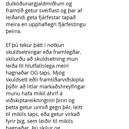
dulkóðunargjaldmiðlum og
framtíð getur sveiflast og þar af
leiðandi geta fjárfestar tapað
meira en upphaflegri fjárfestingu
þeirra.
Ef þú tekur þátt í notkun
skuldsetningar eða framlegðar,
skilurðu að skuldsetning mun
leiða til hlutfallslega meiri
hagnaðar OG taps. Mjög
skuldsett eðli framtíðarviðskipta
þýðir að litlar markaðshreyfingar
munu hafa mikil áhrif á
viðskiptareikninginn þinn og
þetta getur unnið gegn þér, leitt
til mikils taps, eða getur virkað
fyrir þig, sem leiðir til mikils
hagnaðar. Þú skilur og