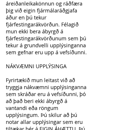
áreiðanleikakönnun og ráðfæra
þig við eigin fjármálaráðgjafa
áður en þú tekur
fjárfestingarákvörðun. Félagið
mun ekki bera ábyrgð á
fjárfestingarákvörðunum sem þú
tekur á grundvelli upplýsinganna
sem gefnar eru upp á vefsíðunni.
NÁKVÆMNI UPPLÝSINGA
Fyrirtækið mun leitast við að
tryggja nákvæmni upplýsinganna
sem skráðar eru á vefsíðunni, þó
að það beri ekki ábyrgð á
vantandi eða röngum
upplýsingum. Þú skilur að þú
notar allar upplýsingar sem eru
tiltækar hér á EIGIN ÁHÆTTU. Þú