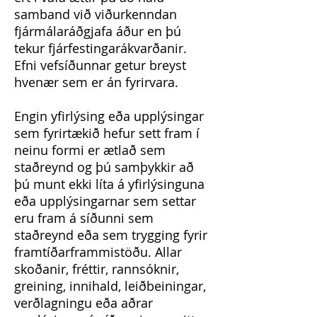
samband við viðurkenndan
fjármálaráðgjafa áður en þú
tekur fjárfestingarákvarðanir.
Efni vefsíðunnar getur breyst
hvenær sem er án fyrirvara.
Engin yfirlýsing eða upplýsingar
sem fyrirtækið hefur sett fram í
neinu formi er ætlað sem
staðreynd og þú samþykkir að
þú munt ekki líta á yfirlýsinguna
eða upplýsingarnar sem settar
eru fram á síðunni sem
staðreynd eða sem trygging fyrir
framtíðarframmistöðu. Allar
skoðanir, fréttir, rannsóknir,
greining, innihald, leiðbeiningar,
verðlagningu eða aðrar