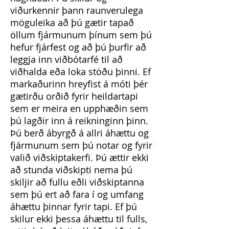
viðurkennir þann raunverulega
möguleika að þú gætir tapað
öllum fjármunum þínum sem þú
hefur fjárfest og að þú þurfir að
leggja inn viðbótarfé til að
viðhalda eða loka stöðu þinni. Ef
markaðurinn hreyfist á móti þér
gætirðu orðið fyrir heildartapi
sem er meira en upphæðin sem
þú lagðir inn á reikninginn þinn.
Þú berð ábyrgð á allri áhættu og
fjármunum sem þú notar og fyrir
valið viðskiptakerfi. Þú ættir ekki
að stunda viðskipti nema þú
skiljir að fullu eðli viðskiptanna
sem þú ert að fara í og umfang
áhættu þinnar fyrir tapi. Ef þú
skilur ekki þessa áhættu til fulls,