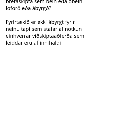
bréfaskipta sem bein eða óbein
loforð eða ábyrgð?
Fyrirtækið er ekki ábyrgt fyrir
neinu tapi sem stafar af notkun
einhverrar viðskiptaaðferða sem
leiddar eru af innihaldi
vefsíðunnar. Upplýsingar sem
gefnar eru upp í þessum
fyrirvara eru eingöngu til
upplýsinga. Upplýsingar eru á
engan hátt tryggðar. Engin
ábyrgð af neinu tagi er gefið í
skyn eða möguleg þar sem reynt
er að spá fyrir um
framtíðaraðstæður.
Ekkert í efninu sem birt er á
vefsíðunni felur í sér tilmæli um
að tiltekinn dulritunargjaldmiðill,