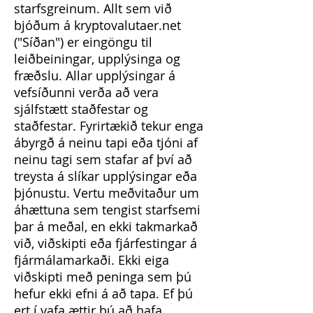
starfsgreinum. Allt sem við
bjóðum á kryptovalutaer.net
("Síðan") er eingöngu til
leiðbeiningar, upplýsinga og
fræðslu. Allar upplýsingar á
vefsíðunni verða að vera
sjálfstætt staðfestar og
staðfestar. Fyrirtækið tekur enga
ábyrgð á neinu tapi eða tjóni af
neinu tagi sem stafar af því að
treysta á slíkar upplýsingar eða
þjónustu. Vertu meðvitaður um
áhættuna sem tengist starfsemi
þar á meðal, en ekki takmarkað
við, viðskipti eða fjárfestingar á
fjármálamarkaði. Ekki eiga
viðskipti með peninga sem þú
hefur ekki efni á að tapa. Ef þú
ert í vafa ættir þú að hafa