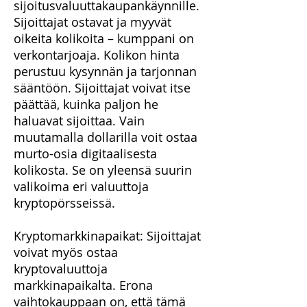
sijoitusvaluuttakaupankäynnille.
Sijoittajat ostavat ja myyvät
oikeita kolikoita – kumppani on
verkontarjoaja. Kolikon hinta
perustuu kysynnän ja tarjonnan
sääntöön. Sijoittajat voivat itse
päättää, kuinka paljon he
haluavat sijoittaa. Vain
muutamalla dollarilla voit ostaa
murto-osia digitaalisesta
kolikosta. Se on yleensä suurin
valikoima eri valuuttoja
kryptopörsseissä.
Kryptomarkkinapaikat: Sijoittajat
voivat myös ostaa
kryptovaluuttoja
markkinapaikalta. Erona
vaihtokauppaan on, että tämä