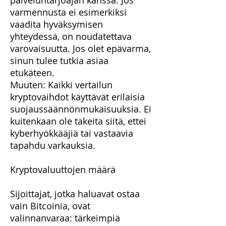
palveluntarjoajan kanssa. Jos
varmennusta ei esimerkiksi
vaadita hyväksymisen
yhteydessä, on noudatettava
varovaisuutta. Jos olet epävarma,
sinun tulee tutkia asiaa
etukäteen.
Muuten: Kaikki vertailun
kryptovaihdot käyttävät erilaisia
suojaussäännönmukaisuuksia. Ei
kuitenkaan ole takeita siitä, ettei
kyberhyökkääjiä tai vastaavia
tapahdu varkauksia.
Kryptovaluuttojen määrä
Sijoittajat, jotka haluavat ostaa
vain Bitcoinia, ovat
valinnanvaraa: tärkeimpiä