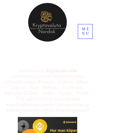
ME
NU
Kuinka ostaa
kryptovaluutta
maailmanlaajuisesti? Kuinka käyttää
viittauskoodeja Binance-, Kukoin-, Mexc-,
Gate io-, Hoo-, Bitfinex-, Coinbase-,
Bithumb Global-, Hotbit-, Huobi-, Probit-,
FTX-vaihtoihin? Kuinka käyttää
kryptovaluuttapörssejä? Kuinka ostaa ja
myydä kryptovaluuttoja Skandinaviassa?