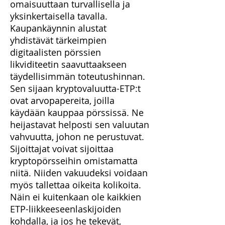
omaisuuttaan turvallisella ja
yksinkertaisella tavalla.
Kaupankäynnin alustat
yhdistävät tärkeimpien
digitaalisten pörssien
likviditeetin saavuttaakseen
täydellisimmän toteutushinnan.
Sen sijaan kryptovaluutta-ETP:t
ovat arvopapereita, joilla
käydään kauppaa pörssissä. Ne
heijastavat helposti sen valuutan
vahvuutta, johon ne perustuvat.
Sijoittajat voivat sijoittaa
kryptopörsseihin omistamatta
niitä. Niiden vakuudeksi voidaan
myös tallettaa oikeita kolikoita.
Näin ei kuitenkaan ole kaikkien
ETP-liikkeeseenlaskijoiden
kohdalla, ja jos he tekevät,