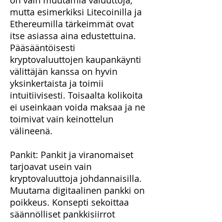
on vain muutamia valuuttoja,
mutta esimerkiksi Litecoinilla ja
Ethereumilla tärkeimmät ovat
itse asiassa aina edustettuina.
Pääsääntöisesti
kryptovaluuttojen kaupankäynti
välittäjän kanssa on hyvin
yksinkertaista ja toimii
intuitiivisesti. Toisaalta kolikoita
ei useinkaan voida maksaa ja ne
toimivat vain keinottelun
välineenä.
Pankit: Pankit ja viranomaiset
tarjoavat usein vain
kryptovaluuttoja johdannaisilla.
Muutama digitaalinen pankki on
poikkeus. Konsepti sekoittaa
säännölliset pankkisiirrot