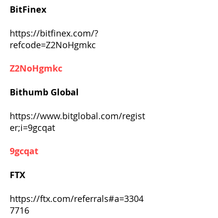
BitFinex
https://bitfinex.com/?
refcode=Z2NoHgmkc
Z2NoHgmkc
Bithumb Global
https://www.bitglobal.com/regist
er;i=9gcqat
9gcqat
FTX
https://ftx.com/referrals#a=3304
7716