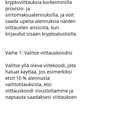
kryptoviittauksia korkeimmilla
provisio- ja
siirtomaksualennuksilla, ja voit
saada upeita alennuksia näiden
viittausten ansiosta, kun
kirjaudut sisään kryptoalustoille.
Vaihe 1: Valitse viittauskoodisi
Valitse yllä oleva viitekoodi, jota
haluat käyttää. Jos esimerkiksi
etsit 10 % alennusta
vaihtotilauksista, etsi
viittauskoodi sivustoltamme ja
napsauta saadaksesi viittauksen
nähdäksesi koodin.
Vaihe 2: Kopioi viittauskoodisi