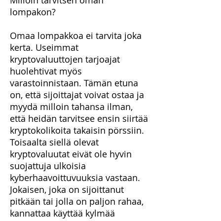
Milloin tarvitsen oman
lompakon?
Omaa lompakkoa ei tarvita joka
kerta. Useimmat
kryptovaluuttojen tarjoajat
huolehtivat myös
varastoinnistaan. Tämän etuna
on, että sijoittajat voivat ostaa ja
myydä milloin tahansa ilman,
että heidän tarvitsee ensin siirtää
kryptokolikoita takaisin pörssiin.
Toisaalta siellä olevat
kryptovaluutat eivät ole hyvin
suojattuja ulkoisia
kyberhaavoittuvuuksia vastaan.
Jokaisen, joka on sijoittanut
pitkään tai jolla on paljon rahaa,
kannattaa käyttää kylmää