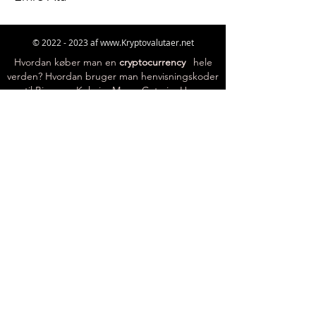
©
2022 - 2023
af
www.Kryptovalutaer.net
Hvordan køber man en
cryptocurrency
i
hele
verden? Hvordan bruger man henvisningskoder
til Binance, Kukoin, Mexc, Gate io, Hoo,
Bitfinex, Coinbase, Bithumb Global, Hotbit,
Huobi, Probit, FTX-udvekslinger? Hvordan
bruger man cryptocurrency-udvekslinger?
Hvordan køber og sælger man kryptovalutaer i
Skandinavien?
«For åpenhet og verifisering av vårt
kryptobørspartnerskap og