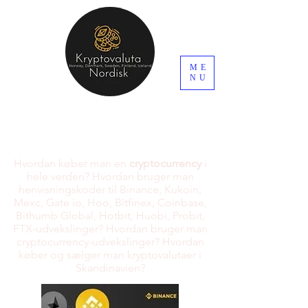
ME
NU
Hvordan køber man en
cryptocurrency
i
hele verden? Hvordan bruger man
henvisningskoder til Binance, Kukoin,
Mexc, Gate io, Hoo, Bitfinex, Coinbase,
Bithumb Global, Hotbit, Huobi, Probit,
FTX-udvekslinger? Hvordan bruger man
cryptocurrency-udvekslinger? Hvordan
køber og sælger man kryptovalutaer i
Skandinavien?