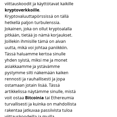
viittauskoodit ja käyttötavat kaikille 
kryptoverkkoille
. 
Kryptovaluuttapörssissä on tällä 
hetkellä paljon turbulenssia. 
Jokainen, joka on ollut kryptoalalla 
pitkään, tietää jo nämä korjaukset. 
Joillekin ihmisille tämä on aivan 
uutta, mikä voi johtaa paniikkiin. 
Tässä haluamme kertoa sinulle 
yhden syistä, miksi me ja monet 
asiakkaamme ja ystävämme 
pystymme silti näkemään kaiken 
rennosti ja rauhallisesti ja jopa 
ostamaan jotain lisää. Tässä 
artikkelissa näytämme sinulle, mistä 
voit ostaa 
Bitcoinia 
tai Ethereumia 
turvallisesti ja kuinka on mahdollista 
rakentaa jatkuvaa passiivista tuloa 
viittauskoodeilla ja muilla 