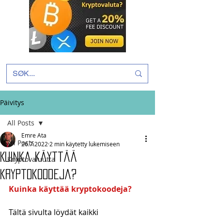
Päivitys
All Posts
Emre Ata
All Posts
26.7.2022
2 min käytetty lukemiseen
Kuinka käyttää
Kryptovaluutta
kryptokoodeja?
Kuinka käyttää kryptokoodeja?
Tältä sivulta löydät kaikki 