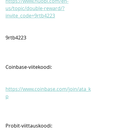
https://www.huobi.com/en-
us/topic/double-reward/?
invite_code=9rtb4223
9rtb4223
Coinbase-viitekoodi:
https://www.coinbase.com/join/ata_k
p
Probit-viittauskoodi: