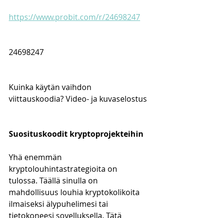
https://www.probit.com/r/24698247
24698247
Kuinka käytän vaihdon 
viittauskoodia? Video- ja kuvaselostus
Suosituskoodit kryptoprojekteihin
Yhä enemmän 
kryptolouhintastrategioita on 
tulossa. Täällä sinulla on 
mahdollisuus louhia kryptokolikoita 
ilmaiseksi älypuhelimesi tai 
tietokoneesi sovelluksella. Tätä 