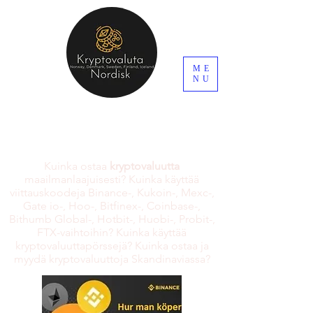
ME
NU
Kuinka ostaa
kryptovaluutta
maailmanlaajuisesti? Kuinka käyttää
viittauskoodeja Binance-, Kukoin-, Mexc-,
Gate io-, Hoo-, Bitfinex-, Coinbase-,
Bithumb Global-, Hotbit-, Huobi-, Probit-,
FTX-vaihtoihin? Kuinka käyttää
kryptovaluuttapörssejä? Kuinka ostaa ja
myydä kryptovaluuttoja Skandinaviassa?