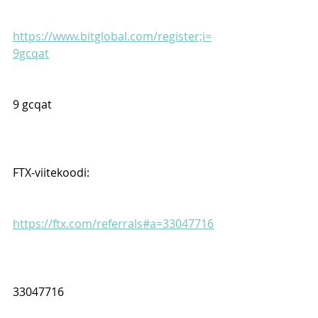
https://www.bitglobal.com/register;i=
9gcqat
9 gcqat
FTX-viitekoodi:
https://ftx.com/referrals#a=33047716
33047716