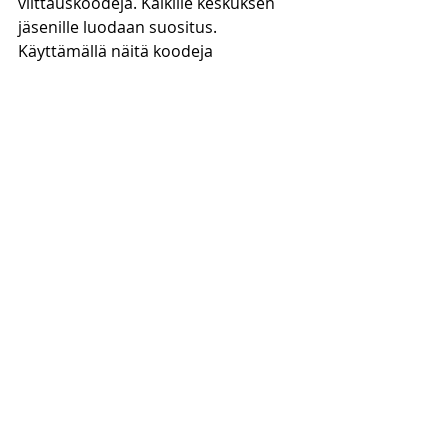
viittauskoodeja. Kaikille keskuksen 
jäsenille luodaan suositus. 
Käyttämällä näitä koodeja 
jäsenyytesi aikana voit saada joitain 
etuja. Mutta käyttäjä, joka antaa 
sinulle koodin, ansaitsee myös tietyn 
summan rahaa. Tässä yhteydessä 
voidaan nähdä, että molemmat 
osapuolet hyötyvät kaupasta. 
Kryptovaihto antaa sinulle monia 
etuja lisätä käyttäjien määrää.
Viittauskoodit eroavat toisistaan. 
Yleensä on olemassa viittauksia, 
jotka tarjoavat 5–20 prosentin 
alennuksia. Sen tarjoama korkein 
diskonttokorko on 20 prosenttia. 
Suosituskoodien tarjoamat 
alennukset voivat ensi silmäyksellä 