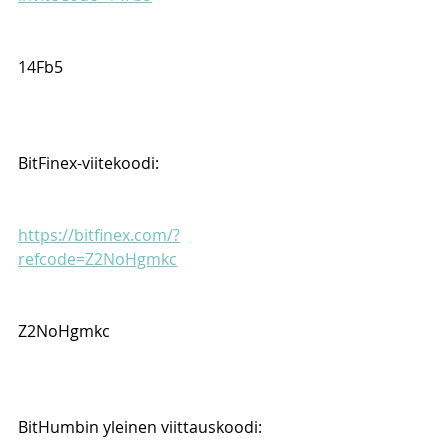
14Fb5
BitFinex-viitekoodi:
https://bitfinex.com/?
refcode=Z2NoHgmkc
Z2NoHgmkc
BitHumbin yleinen viittauskoodi: